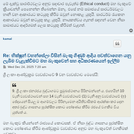
මේ දැක්වූ සාරාර්ථවලට අනුව සදාචාර පැවැත්ම (Ethical conduct) මහ බැංකුවේ
ක්‍රියාවන්හි පෙනෙන්න තිබෙන්න ඕනෑ. එසේ නම් සමාජයේ සාරධර්මවලට
හානි වන ආකාරයට කටයුතු කිරීම ඔවුන් නොකළ යුතුයි. සාරධර්ම රැකෙන
ආකාරයට ඔවුන් කටයුතු කළ යුතුයි. නායකත්වය ගැනත් සඳහන් වෙන නිසා
සාමාජයට ආදර්ශමත් ලෙස කටයුතු කිරීමත් වැදගත්.
kamal
Re: භික්ෂූන් වහන්සේලා විසින් බැංකු ගිණුම් ආදිය පවත්වාගෙන යනු
ලැබීම වැළැක්වීමට මහ බැංකුවෙන් සහ අධිකරණයෙන් ඉල්ලීම
P
Wed Dec 24, 2025 7:20 am
o
s
ශ්‍රී ලංකා ආණ්ඩුක්‍රම ව්‍යවස්ථාවේ 9 වන ව්‍යවස්ථාව මෙසේයි:
t
9. ශ්‍රී ලංකා ජනරජය බුද්ධාගමට ප්‍රමුඛස්ථානය පිරිනමන්නේ ය. එහෙයින් 10
වැනි ව්‍යවස්ථාවෙන් සහ 14 වැනි ව්‍යවස්ථාවේ (1) වැනි අනු ව්‍යවස්ථාවේ (ඉ)
ඡේදයෙන් සියලු ම ආගම්වලට පිරිනැමෙන අයිතිවාසිකම් ආරක්ෂා කර දෙන
අතර බුද්ධ ශාසනය සුරක්ෂිත කොට පෝෂණය කිරීම රජයේ වගකීම විය
යුත්තේ ය.
මහ බැංකුව කියන්නේ රාජ්‍යයේ කොටසක්. ඒ නිසා බුද්ධ ශාසනය සුරක්ෂිත
කොට පෝෂණය කිරීම ආණ්ඩුක්‍රම ව්‍යවස්ථාව අනුව මහ බැංකුවේත් වගකීමක්
වෙනවා.