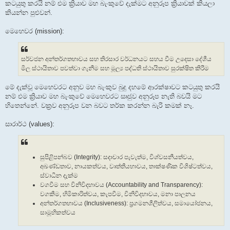
කටයුතු කරයි නම් එම ක්‍රියාව මහ බැංකුවේ දැක්මට අනුරූප ක්‍රියාවක් කියලා
කියන්න පුළුවන්.
මෙහෙවර (mission):
සර්වජන අන්තර්ගතභාවය සහ තිරසාර වර්ධනයට සහය වීම උදෙසා දේශීය
මිල ස්ථායිතාව පවත්වා ගැනීම සහ මූල්‍ය පද්ධති ස්ථායිතාව සුරක්ෂිත කිරීම
මේ දැක්වූ මෙහෙවරට අනුව මහ බැංකුව බුදු දහමේ ආරක්ෂාවට කටයුතු කරයි
නම් එම ක්‍රියාව මහ බැංකුවේ මෙහෙවරට සෘජුව අනුරූප නැති බවයි මට
හිතෙන්නේ. වක්‍රව අනුරූප වන බවට තර්ක කරන්න බැරි කමක් නෑ.
සාරාර්ථ (values):
සුපිළිපන්බව (Integrity): සදාචාර පැවැත්ම, විශ්වසනීයත්වය,
අඛණ්ඩතාව, නායකත්වය, වෘත්තීයභාවය, තාක්ෂණික විශිෂ්ටත්වය,
ස්වාධීන දැක්ම
වගවීම සහ විනිවිදභාවය (Accountability and Transparency):
වගකීම, හිමිකාරිත්වය, කැපවීම, විනිවිදභාවය, මනා පාලනය
අන්තර්ගතභාවය (Inclusiveness): ප්‍රගමනශීලිත්වය, සමායෝජනය,
සාමූහිකත්වය