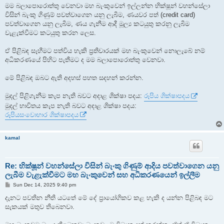
මම බලාපොරොත්තු වෙනවා මහ බැංකුවෙන් ඉල්ලන්න භික්ෂූන් වහන්සේලා
විසින් බැංකු ගිණුම් පවත්වාගෙන යනු ලැබීම, ණයවර පත් (credit card)
පවත්වාගෙන යනු ලැබීම, ණය ගැනීම ආදී මූල්‍ය කටයුතු කරනු ලැබීම
වැළැක්වීමට කටයුතු කරන ලෙස.
ඒ පිළිබඳ සෑහීමට පත්විය හැකි ප්‍රතිචාරයක් මහ බැංකුවෙන් නොලැබේ නම්
අධිකරණයේ පිහිට පැතීමට ද මම බලාපොරොත්තු වෙනවා.
මේ පිළිබඳ ඔබට ඇති අදහස් පහත සදහන් කරන්න.
මුදල් පිළිගැනීම කැප නැති බවට අදාළ ශික්ෂා පදය:
රූපිය ශික්ෂාපදය
මුදල් භාවිතය කැප නැති බවට අදාළ ශික්ෂා පදය:
රූපියසංවොහාර ශික්ෂාපදය
kamal
Re: භික්ෂූන් වහන්සේලා විසින් බැංකු ගිණුම් ආදිය පවත්වාගෙන යනු
ලැබීම වැළැක්වීමට මහ බැංකුවෙන් සහ අධිකරණයෙන් ඉල්ලීම
P
Sun Dec 14, 2025 9:40 pm
o
s
දැනට පවතින නීති යටතේ මේ දේ ප්‍රායෝගිකව කළ හැකි ද යන්න පිළිබඳ මට
t
සැකයක් මතුව තිබෙනවා.