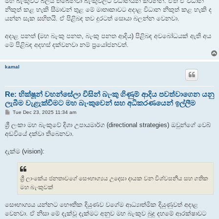
මහ බැංකුවට බලය තිබෙනවා බැංකුවලට විධානයන් කරන්න. ඒත් ඒ විධාන
නිකුත් කළ හැකි සීමාවන් තුළ මේ මාතෘකාවට අදාළ විධාන නිකුත් කළ හැකි ද
යන්න සැක සහිතයි. ඒ පිළිබඳ තව දුරටත් සොයා බලන්න වෙනවා.
අදාළ පනත් (මහ බැංකු පනත, බැංකු පනත ආදිය) පිළිබඳ අවබෝධයක් ඇති අය
මේ පිළිබඳ අදහස් දක්වනවා නම් ප්‍රයෝජනවත්.
kamal
Re: භික්ෂූන් වහන්සේලා විසින් බැංකු ගිණුම් ආදිය පවත්වාගෙන යනු
ලැබීම වැළැක්වීමට මහ බැංකුවෙන් සහ අධිකරණයෙන් ඉල්ලීම
P
Tue Dec 23, 2025 11:34 am
o
s
ශ්‍රී ලංකා මහ බැංකුවේ දිශා උපායමාර්ග (directional strategies) ඔවුන්ගේ වෙබ්
t
අඩවියේ දක්වා තිබෙනවා.
දැක්ම (vision):
ශ්‍රී ලාංකේය ජනතාවගේ සෞභාග්‍යය උදෙසා දායක වන විශ්වසනීය සහ ගතික
මහ බැංකුවක්
සෞභාග්‍යය යන්නට භෞතික දියුණව වගේම ආධ්‍යාත්මික දියුණුවත් අදාළ
වෙනවා. ඒ නිසා මේ දැක්වූ දැක්මට අනුව මහ බැංකුව බුදු දහමේ ආරක්ෂාවට