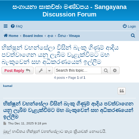
සංගායනා සාකච්ඡා මණ්ඩපය - Sangayana
Discussion Forum
FAQ
Login
S
Home
Board index
අංශ
විනය - Vinaya
e
භික්ෂූන් වහන්සේලා විසින් බැංකු ගිණුම් ආදිය
a
පවත්වාගෙන යනු ලැබීම වැළැක්වීමට මහ
r
බැංකුවෙන් සහ අධිකරණයෙන් ඉල්ලීම
c
Search
Advanced s
Post Reply
h
4 posts • Page
1
of
1
kamal
භික්ෂූන් වහන්සේලා විසින් බැංකු ගිණුම් ආදිය පවත්වාගෙන
යනු ලැබීම වැළැක්වීමට මහ බැංකුවෙන් සහ අධිකරණයෙන්
ඉල්ලීම
P
Thu Dec 11, 2025 9:18 pm
o
s
මුදල් භාවිතය භික්ෂූන් වහන්සේලාට කැප ක්‍රියාවක් නොවෙයි.
t