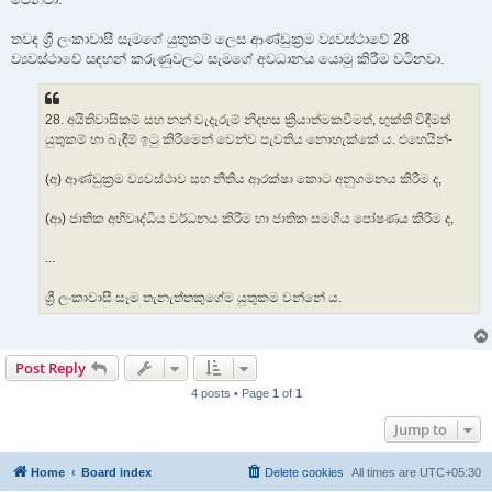
තවද ශ්‍රී ලංකාවාසී සැමගේ යුතුකම් ලෙස ආණ්ඩුක්‍රම ව්‍යවස්ථාවේ 28
ව්‍යවස්ථාවේ සඳහන් කරුණුවලට සැමගේ අවධානය යොමු කිරීම වටිනවා.
28. අයිතිවාසිකම් සහ නන් වැදෑරුම් නිදහස ක්‍රියාත්මකවීමත්, ඟුක්ති විඳීමත්
යුතුකම් හා බැඳීම් ඉටු කිරීමෙන් වෙන්ව පැවතිය නොහැක්කේ ය. එහෙයින්-
(අ) ආණ්ඩුක්‍රම ව්‍යවස්ථාව සහ නීතිය ආරක්ෂා කොට අනුගමනය කිරීම ද,
(ආ) ජාතික අභිවෘද්ධිය වර්ධනය කිරීම හා ජාතික සමගිය පෝෂණය කිරීම ද,
...
ශ්‍රී ලංකාවාසී සෑම තැනැත්තකුගේම යුතුකම වන්නේ ය.
Post Reply
4 posts • Page
1
of
1
Jump to
Home
Board index
Delete cookies
All times are
UTC+05:30