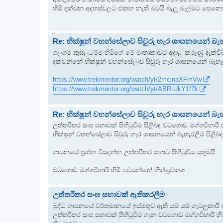
හිමි දක්වන අදහස්වලට එකඟ නැති බවයි බැලූ බැල්මට පෙනෙ
Re: භික්ෂූන් වහන්සේලාව සිවුරු හැර ශාසනයෙන් බැහැ
ගලගම කුසලධම්ම හිමිගේ මේ මාතෘකාවට අදාළ කරුණු දැක්වීම
දක්වන්නේ භික්ෂූන් වහන්සේලාව සිවුරු හැර ශාසනයෙන් බැහැ
https://www.trekmentor.org/watch/yt/2mcjnaXFmVw
https://www.trekmentor.org/watch/yt/ABR-UkY1f7k
Re: භික්ෂූන් වහන්සේලාව සිවුරු හැර ශාසනයෙන් බැහැ
උත්තරීතර සංඝ සභාවක් පිහිටුවීම පිළිබඳ වටගොඩ මග්ගවිහාරි
භික්ෂූන් වහන්සේලාව සිවුරු හැර ශාසනයෙන් බැහැරලීම පිළිබ
ශාසනයේ ප්‍රශ්න විසදන්න උත්තරීතර සභාව පිහිටුවිය යුතුමයි
වටගොඩ මග්ගවිහාරි හිමි පවසන්නේ භික්ෂූවකග ...
උත්තරීතර සංඝ සභාවක් ඇතිකරලීම
බුද්ධ ශාසනයේ වර්තමානයේ ඉස්මතුව ඇති යම් යම් ගැටලුකාරී ත
උත්තරීතර සංඝ සභාවක් පිහිටුවීම ගැන වටගොඩ මග්ගවිහාරි 