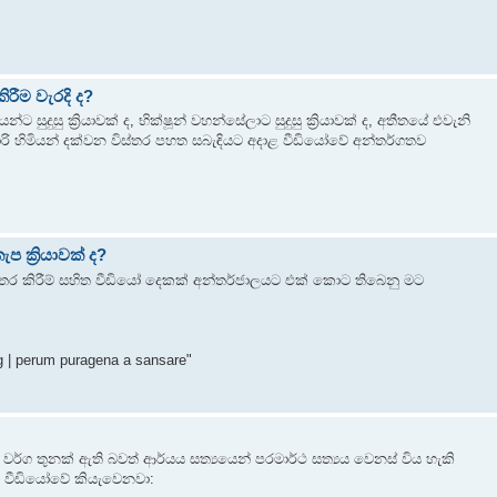
රීම වැරදි ද?
 සුදුසු ක්‍රියාවක් ද, භික්ෂූන් වහන්සේලාට සුදුසු ක්‍රියාවක් ද, අතීතයේ එවැනි
රි හිමියන් දක්වන විස්තර පහත සබැඳියට අදාළ වීඩියෝවේ අන්තර්ගතව
 ක්‍රියාවක් ද?
විස්තර කිරීම් සහිත වීඩියෝ දෙකක් අන්තර්ජාලයට එක් කොට තිබෙනු මට
ng | perum puragena a sansare"
යය වර්ග තුනක් ඇති බවත් ආර්යය සත්‍යයෙන් පරමාර්ථ සත්‍යය වෙනස් විය හැකි
න වීඩියෝවේ කියැවෙනවා: