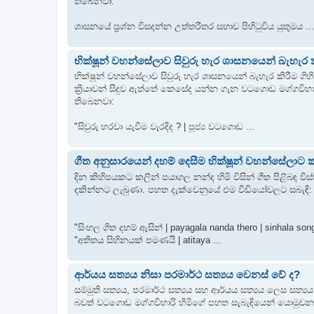
තිබෙනවා.
ශාසනයේ ප්‍රශ්න විසදන්න උත්තරීතර සභාව පිහිටුවිය යුතුමය ...
භික්ෂූන් වහන්සේලාව සිවුරු හැර ශාසනයෙන් බැහැර කි
භික්ෂූන් වහන්සේලාව සිවුරු හැර ශාසනයෙන් බැහැර කිරීම ගිහියන්ට
ක්‍රියාවන් සිදුව ඇත්තේ කෙසේද යන්න ගැන වටගොඩ මග්ගවිහා
තිබෙනවා:
"සිවුරු හරවා යැවීම වැරදිද ? | පූජ්‍ය වටගොඩ ...
ගීත අනුසාරයෙන් දහම් දෙසීම භික්ෂූන් වහන්සේලාට කැප
දින කිහිපයකට කලින් පයාගල නන්ද හිමි විසින් ගීත පිළිබඳ 
දකින්නට ලැබුණා. පහත දැක්වෙනුයේ එම වීඩියෝවලට සබැඳි:
"සිංහල ගිත දහම් ඇසින් | payagala nanda thero | sinhala so
"අතිතය සිහිනයක් පමණයි | atitaya ...
ආර්යය සත්‍යය නිසා පරමාර්ථ සත්‍යය වෙනස් වේ ද?
සම්මුති සත්‍යය, පරමාර්ථ සත්‍යය සහ ආර්යය සත්‍යය ලෙස සත්‍
බවත් වටගොඩ මග්ගවිහාරි හිමිගේ පහත සැබැඳියෙන් යොමුව