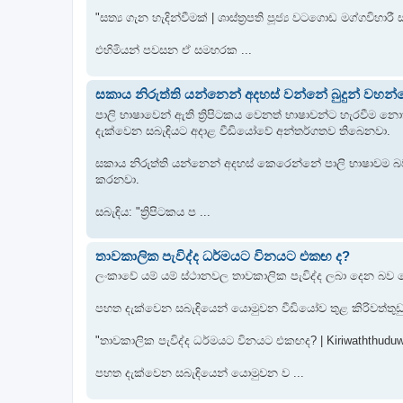
"සත්‍ය ගැන හැදින්වීමක් | ශාස්ත්‍රපති පූජ්‍ය වටගොඩ මග්ගවිහාරී
එහිමියන් පවසන ඒ සමහරක ...
සකාය නිරුත්ති යන්නෙන් අදහස් වන්නේ බුදුන් වහන්
පාලි භාෂාවෙන් ඇති ත්‍රිපිටකය වෙනත් භාෂාවන්ට හැරවීම න
දැක්වෙන සබැඳියට අදාළ වීඩියෝවේ අන්තර්ගතව තිබෙනවා.
සකාය නිරුත්ති යන්නෙන් අදහස් කෙරෙන්නේ පාලි භාෂාවම බ
කරනවා.
සබැඳිය: "ත්‍රිපිටකය ප ...
තාවකාලික පැවිද්ද ධර්මයට විනයට එකඟ ද?
ලංකාවේ යම් යම් ස්ථානවල තාවකාලික පැවිද්ද ලබා දෙන බ
පහත දැක්වෙන සබැඳියෙන් යොමුවන වීඩියෝව තුළ කිරිවත්තුඩුව
"තාවකාලික පැවිද්ද ධර්මයට විනයට එකඟද? | Kiriwaththuduw
පහත දැක්වෙන සබැඳියෙන් යොමුවන ව ...