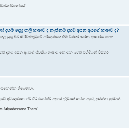
 ස්වාමින්වහන්සේ"
සේ දහම් දෙසූ පාලි භාෂාව ද නැත්නම් දහම් අසන අයගේ භාෂාව ද?
ොකළ යුතු බව කිරිවත්තුඩුවේ අරියදස්සන හිමි විස්තර කරන ආකාරය පහත
වත් දහම් අසන අයගේ ස්වකීය භාෂාව නොවන බවත් එහිමියන් විස්තර
ව පෙනෙන්න තිබෙනවා.
ේ අරියදස්සන හිමි ඊට එරෙහිව අදහස් ඉදිරිපත් කරන අයුරු දකින්න පුළුවන්:
e Ariyadassana Thero"