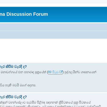
na Discussion Forum
ර කිරීම වැරදි ද?
ේ මහාවග්ගයේ එන පහාරාද සූත්‍රයේත් (
89 පිටුව
) පුද්ගලයින්ව ශාසනයෙන්
 විය හැකි බවයි මගේ අදහස.
ර කිරීම වැරදි ද?
්ෂූන් වහන්සේලාට පැවසීම පිළිබඳ සඳහනක් ත්‍රිපිටකයේ සූත්‍ර පිටකයේ
‌ඩව සූත්‍රයේ සඳහන්ව තිබෙනවා. මේ සූත්‍රයේ අන්තර්ගතය වටගොඩ මග්ගවිහාරි