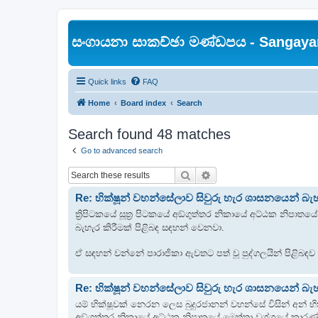
සංගායනා සාකච්ඡා මණ්ඩපය - Sangaya
Quick links
FAQ
Home
Board index
Search
Search found 48 matches
Go to advanced search
Search
Advanced search
Re: භික්ෂූන් වහන්සේලාව සිවුරු හැර ශාසනයෙන් බැහැ
ත්‍රිපිටකයේ සූත්‍ර පිටකයේ අඞ්‌ගුත්‌තර නිකායේ අට්ඨක නිපාතය
බැහැර කිරීමක් පිළිබඳ සඳහන් වෙනවා.
ඒ සඳහන් වන්නේ පාරාජිකා ඇවතට පත් වූ පුද්ගලයින් පිළිබඳව
Re: භික්ෂූන් වහන්සේලාව සිවුරු හැර ශාසනයෙන් බැහැ
යම් භික්ෂූවක් නෙරන ලෙස බුදුරජානන් වහන්සේ විසින් අන් භික
අඞ්‌ගුත්‌තර නිකායේ අට්ඨක නිපාතයේ මෙත්‌තා වග්ගයේ කාරණ්