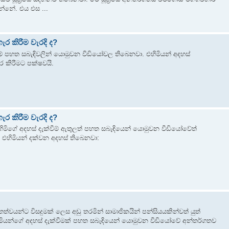
න්නේ. එය එස ...
ර කිරීම වැරදි ද?
් පහත සබැඳිවලින් යොමුවන වීඩියෝවල තිබෙනවා. එහිමියන් අදහස්
ර කිරීමට පක්ෂවයි.
ර කිරීම වැරදි ද?
 හිමිගේ අදහස් දැක්වීම් ඇතුලත් පහත සබැඳියෙන් යොමුවන වීඩියෝවේත්
ඳ එහිමියන් දක්වන අදහස් තිබෙනවා:
ත්වයන්ට විසදුමක් ලෙස අඩු තරමින් සාමාජිකයින් පන්සියයකින්වත් යුත්
හිමියන්ගේ අදහස් දැක්වීමක් පහත සබැඳියෙන් යොමුවන වීඩියෝවේ අන්තර්ගතව